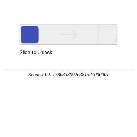
友情链接：
Rollbit品牌官网
千亿官网登录
云顶集团新网址
bv伟德国际体育官方网
珠海掌
站
Mostbet优惠活动
DB真人招商代理
优生活整理收纳
众赢官网
大发棋牌9770旧
公司首页
公司简介
业务介绍
联系我
版本
皇冠体育下载
媒
公司简
公司理
more >
more >